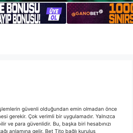
i işlemlerin güvenli olduğundan emin olmadan önce
mesi gerekir. Çok verimli bir uygulamadır. Yalnızca
lir ve para güvenlidir. Bu, başka biri hesabınızı
ağı anlamına gelir. Bet Tito bağlı kuruluş