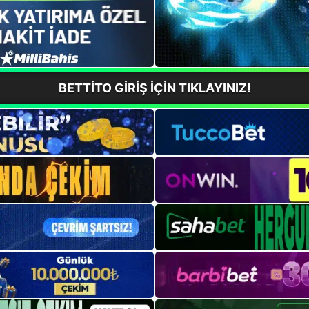
BETTİTO GİRİŞ İÇİN TIKLAYINIZ!