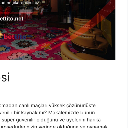
si
yapmadan canlı maçları yüksek çözünürlükte
 güvenilir bir kaynak mı? Makalemizde bunun
 süper güvenilir olduğunu ve üyelerini harika
al prosedürlerinizin yerinde olduğuna ve oynamak