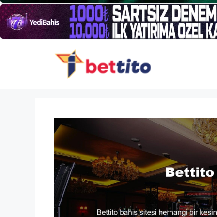
İçeriğe
atla