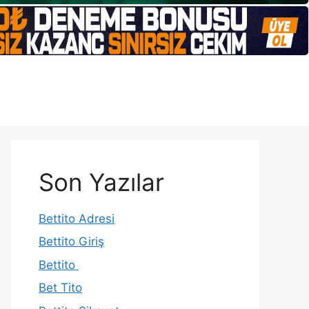
Son Yazılar
Bettito Adresi
Bettito Giriş
Bettito
Bet Tito