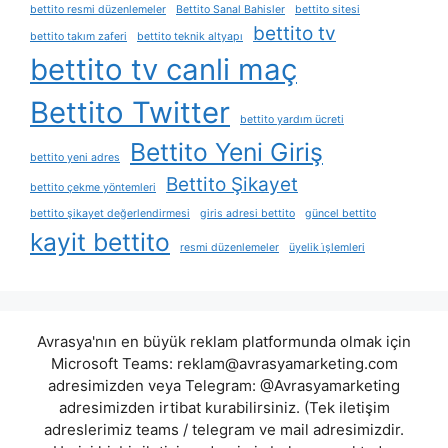
bettito resmi düzenlemeler
Bettito Sanal Bahisler
bettito sitesi
bettito tv
bettito takım zaferi
bettito teknik altyapı
bettito tv canli maç
Bettito Twitter
bettito yardım ücreti
Bettito Yeni Giriş
bettito yeni adres
Bettito Şikayet
bettito çekme yöntemleri
bettito şikayet değerlendirmesi
giris adresi bettito
güncel bettito
kayit bettito
resmi düzenlemeler
üyelik i̇şlemleri
Avrasya'nın en büyük reklam platformunda olmak için
Microsoft Teams:
reklam@avrasyamarketing.com
adresimizden veya Telegram: @Avrasyamarketing
adresimizden irtibat kurabilirsiniz. (Tek iletişim
adreslerimiz teams / telegram ve mail adresimizdir.