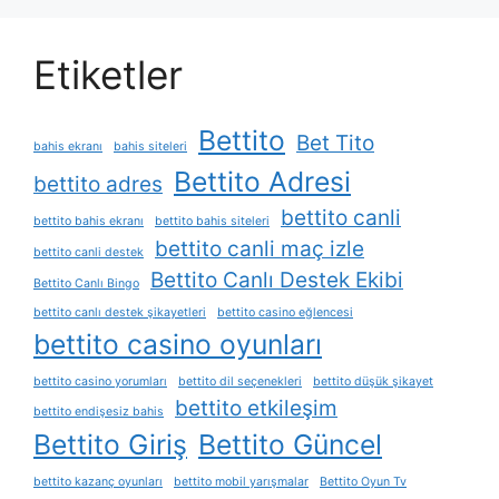
Etiketler
Bettito
Bet Tito
bahis ekranı
bahis siteleri
Bettito Adresi
bettito adres
bettito canli
bettito bahis ekranı
bettito bahis siteleri
bettito canli maç izle
bettito canli destek
Bettito Canlı Destek Ekibi
Bettito Canlı Bingo
bettito canlı destek şikayetleri
bettito casino eğlencesi
bettito casino oyunları
bettito casino yorumları
bettito dil seçenekleri
bettito düşük şikayet
bettito etkileşim
bettito endişesiz bahis
Bettito Giriş
Bettito Güncel
bettito kazanç oyunları
bettito mobil yarışmalar
Bettito Oyun Tv