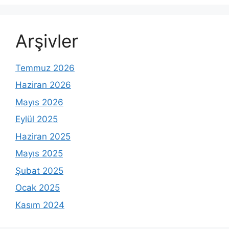
Arşivler
Temmuz 2026
Haziran 2026
Mayıs 2026
Eylül 2025
Haziran 2025
Mayıs 2025
Şubat 2025
Ocak 2025
Kasım 2024