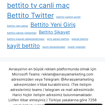
bettito tv canli maç
Bettito Twitter
bettito yardım ücreti
Bettito Yeni Giriş
bettito yeni adres
Bettito Şikayet
bettito çekme yöntemleri
bettito şikayet değerlendirmesi
giris adresi bettito
güncel bettito
kayit bettito
resmi düzenlemeler
üyelik i̇şlemleri
Avrasya'nın en büyük reklam platformunda olmak için
Microsoft Teams:
reklam@avrasyamarketing.com
adresimizden veya Telegram: @Avrasyamarketing
adresimizden irtibat kurabilirsiniz. (Tek iletişim
adreslerimiz teams / telegram ve mail adresimizdir.
Harici hiçbir iletişim adresimiz bulunmamaktadır.
Lütfen itibar etmeyiniz.) Türkiye yasalarına göre 7258