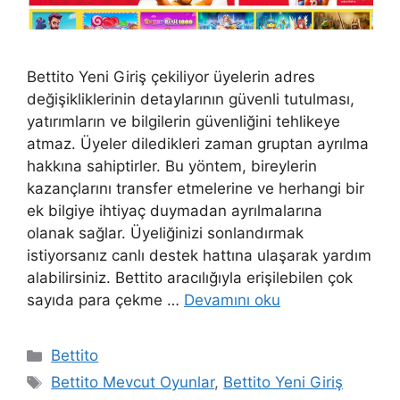
Bettito Yeni Giriş çekiliyor üyelerin adres
değişikliklerinin detaylarının güvenli tutulması,
yatırımların ve bilgilerin güvenliğini tehlikeye
atmaz. Üyeler diledikleri zaman gruptan ayrılma
hakkına sahiptirler. Bu yöntem, bireylerin
kazançlarını transfer etmelerine ve herhangi bir
ek bilgiye ihtiyaç duymadan ayrılmalarına
olanak sağlar. Üyeliğinizi sonlandırmak
istiyorsanız canlı destek hattına ulaşarak yardım
alabilirsiniz. Bettito aracılığıyla erişilebilen çok
sayıda para çekme …
Devamını oku
Kategoriler
Bettito
Etiketler
Bettito Mevcut Oyunlar
,
Bettito Yeni Giriş